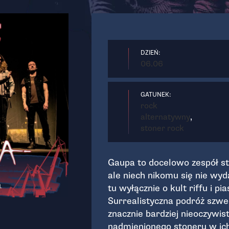
DZIEŃ:
06.06
GATUNEK:
rock
alternatywny
,
stoner rock
Gaupa to docelowo zespół s
ale niech nikomu się nie wyda
tu wyłącznie o kult riffu i pi
Surrealistyczna podróż szwed
znacznie bardziej nieoczywis
nadmienionego stoneru w ich