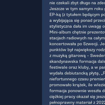
nie czekali zbyt długo na zd
Jeszcze w tym samym roku 
EP-ką (z tytułem będącym po
a wybijająca się ponad przec
stylistyczna dała im uwagę 
Mini-album chętnie prezen
stacjach radiowych na całym
koncertowała po Szwecji. J
punktów był największy rodz
z muzyką gitarową – Sweden
skandynawska formacja dale
festiwale oraz kluby, a w 
wydała debiutancką płytę, 
niefortunnego czasu premier
promowało krążek, ile wlezie
formacja ponownie weszła d
ciężkiej pracy okazał się jes
pełnoprawny materiał z 2022