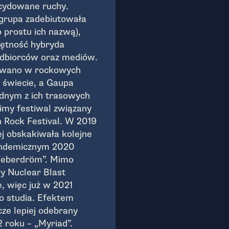
ecydowane ruchy.
grupa zadebiutowała
 prostu ich nazwą),
iętność hybryda
odbiorców oraz mediów.
towano w rockowych
 świecie, a Gaupa
ednym z ich trasowych
imy festiwal związany
 Rock Festival. W 2019
j obskakiwała kolejne
pandemicznym 2020
„Feberdröm”. Mimo
y Nuclear Blast
, więc już w 2021
o studia. Efektem
zcze lepiej odebrany
 roku – „Myriad”.