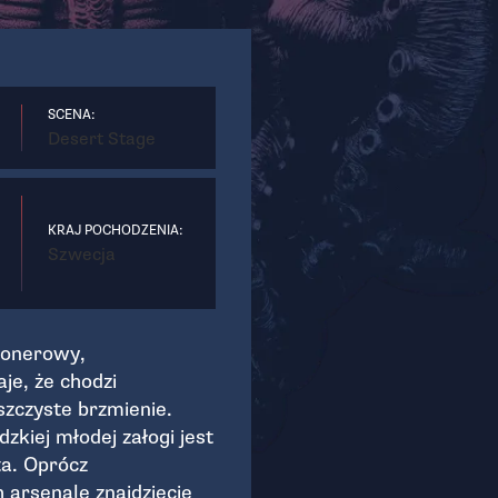
SCENA:
Desert Stage
KRAJ POCHODZENIA:
Szwecja
tonerowy,
je, że chodzi
aszczyste brzmienie.
zkiej młodej załogi jest
ta. Oprócz
 arsenale znajdziecie