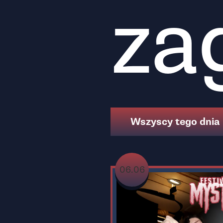
za
Wszyscy tego dnia
06.06