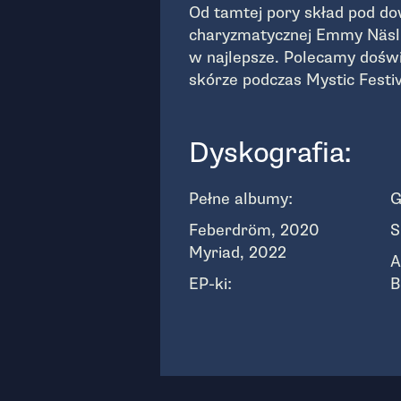
Od tamtej pory skład pod 
charyzmatycznej Emmy Näsl
w najlepsze. Polecamy doświ
skórze podczas Mystic Festiv
Dyskografia:
Pełne albumy:
G
Feberdröm, 2020
S
Myriad, 2022
A
EP-ki:
B