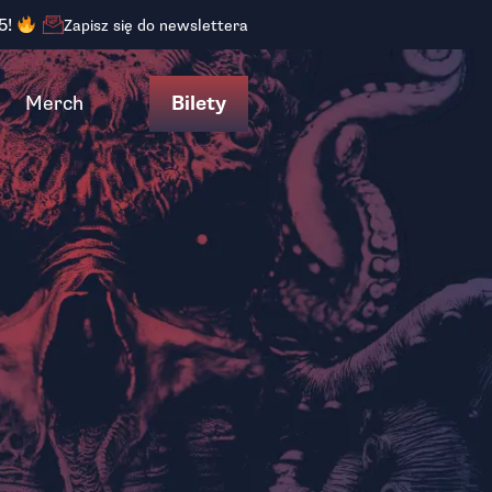
5!
Zapisz się do newslettera
Merch
Bilety