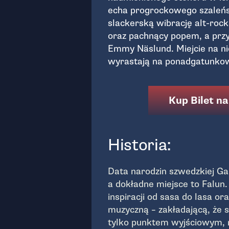
echa progrockowego szaleńst
slackerską wibrację alt-roc
oraz pachnący popem, a prz
Emmy Näslund. Miejcie na nic
wyrastają na ponadgatunkow
Kup Bilet na
Historia:
Data narodzin szwedzkiej Ga
a dokładne miejsce to Falun.
inspiracji od sasa do lasa or
muzyczną – zakładającą, że 
tylko punktem wyjściowym, 