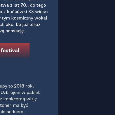
wa z lat 70., do tego
ka z końcówki XX wieku
y tym kosmiczny wokal
h oko, bo już teraz
ą sensację.
 festival
upy to 2018 rok,
 Uzbrojeni w pakiet
az konkretną wizję
stoner ma być
nie sednem –