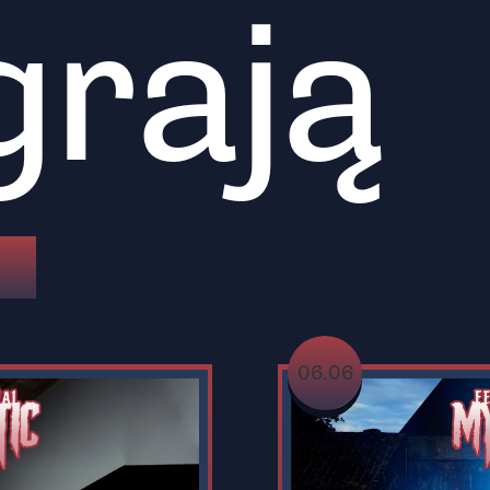
grają
06.06