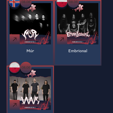
08.06
08.06
Múr
Embrional
08.06