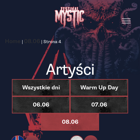
Home
08.06
|
|
Strona 4
Artyści
Wszystkie dni
Warm Up Day
06.06
07.06
08.06