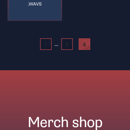
.WAVS
…
1
3
4
Merch shop