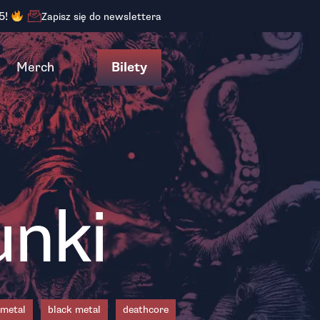
5!
Zapisz się do newslettera
Merch
Bilety
unki
 metal
black metal
deathcore