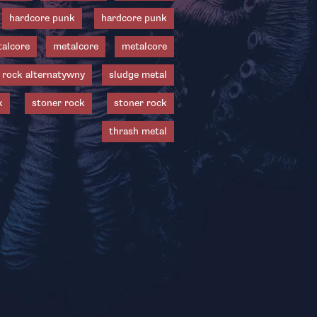
hardcore punk
hardcore punk
alcore
metalcore
metalcore
rock alternatywny
sludge metal
k
stoner rock
stoner rock
thrash metal