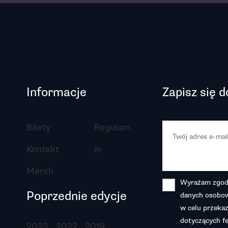
Informacje
Zapisz się 
Bilety
Regulam
Kontakt
in
Merch
Wyrażam zgodę
Poprzednie edycje
danych osobow
w celu przekaz
dotyczących fe
2023
2022
2019