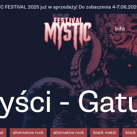
IC FESTIVAL 2025 już w sprzedaży! Do zobaczenia 4-7.06.202
Info
yści - Gat
al
alternative rock
alternative rock
black metal
black