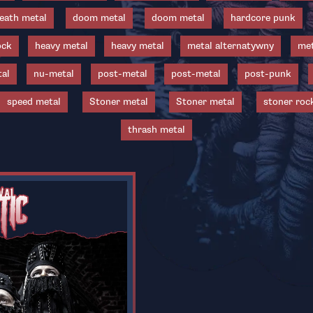
eath metal
doom metal
doom metal
hardcore punk
ock
heavy metal
heavy metal
metal alternatywny
met
al
nu-metal
post-metal
post-metal
post-punk
speed metal
Stoner metal
Stoner metal
stoner roc
thrash metal