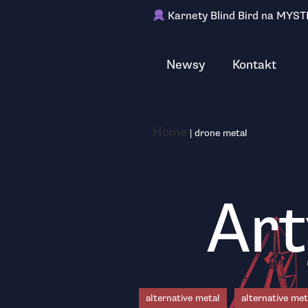
Karnety Blind Bird na MYST
Newsy
Kontakt
Home
|
drone metal
Art
alternative metal
alternative met