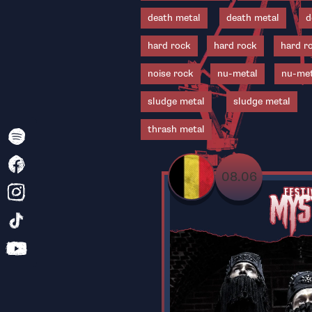
death metal
death metal
d
hard rock
hard rock
hard r
noise rock
nu-metal
nu-met
sludge metal
sludge metal
thrash metal
08.06