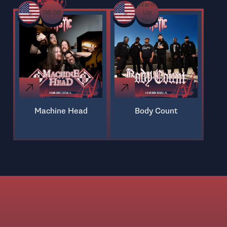
Warm
06.06
Up
Day
Machine Head
Body Count