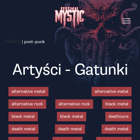
Home
|
post-punk
Artyści - Gatunki
alternative metal
alternative metal
alternative rock
alternative rock
black metal
black metal
black metal
deathcore
death metal
death metal
death metal