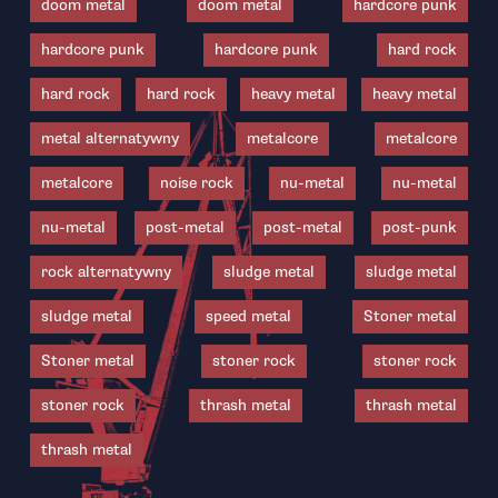
doom metal
doom metal
hardcore punk
hardcore punk
hardcore punk
hard rock
hard rock
hard rock
heavy metal
heavy metal
metal alternatywny
metalcore
metalcore
metalcore
noise rock
nu-metal
nu-metal
nu-metal
post-metal
post-metal
post-punk
rock alternatywny
sludge metal
sludge metal
sludge metal
speed metal
Stoner metal
Stoner metal
stoner rock
stoner rock
stoner rock
thrash metal
thrash metal
thrash metal