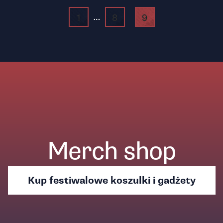
…
1
8
9
Merch shop
Kup festiwalowe koszulki i gadżety