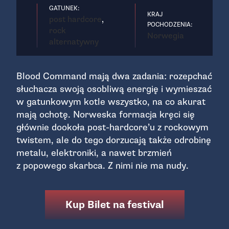
GATUNEK:
KRAJ
post hardcore
,
POCHODZENIA:
rock
Norwegia
alternatywny
Blood Command mają dwa zadania: rozepchać
słuchacza swoją osobliwą energię i wymieszać
w gatunkowym kotle wszystko, na co akurat
mają ochotę. Norweska formacja kręci się
głównie dookoła post-hardcore’u z rockowym
twistem, ale do tego dorzucają także odrobinę
metalu, elektroniki, a nawet brzmień
z popowego skarbca. Z nimi nie ma nudy.
Kup Bilet na festival