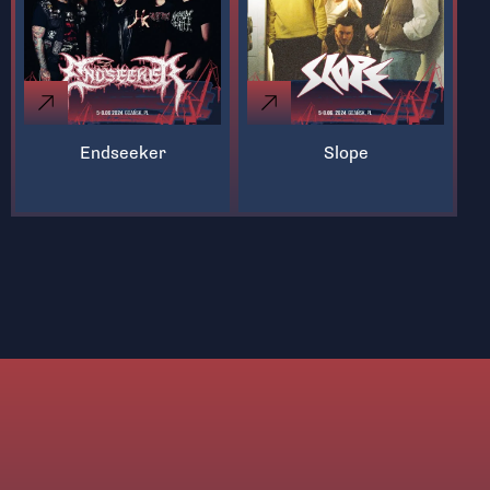
Endseeker
Slope