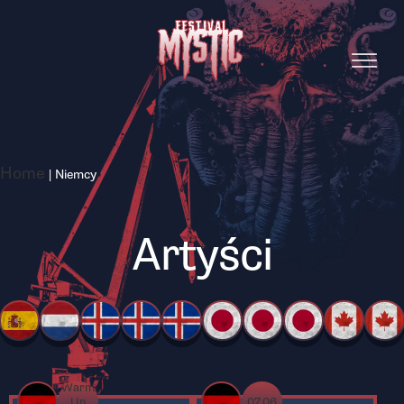
Home
|
Niemcy
Artyści
Warm
Up
07.06