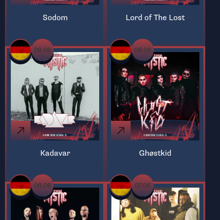
Sodom
Lord of The Lost
06.06
08.06
Kadavar
Ghøstkid
06.06
07.06