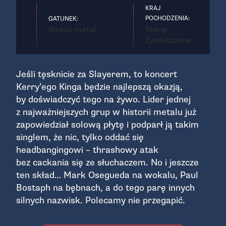
KRAJ
POCHODZENIA:
GATUNEK:
Stany
thrash metal
Zjednoczone
Jeśli tęsknicie za Slayerem, to koncert
Kerry’ego Kinga będzie najlepszą okazją,
by doświadczyć tego na żywo. Lider jednej
z najważniejszych grup w historii metalu już
zapowiedział solową płytę i podparł ją takim
singlem, że nic, tylko oddać się
headbangingowi – thrashowy atak
bez cackania się ze słuchaczem. No i jeszcze
ten skład… Mark Osegueda na wokalu, Paul
Bostaph na bębnach, a do tego parę innych
silnych nazwisk. Polecamy nie przegapić.